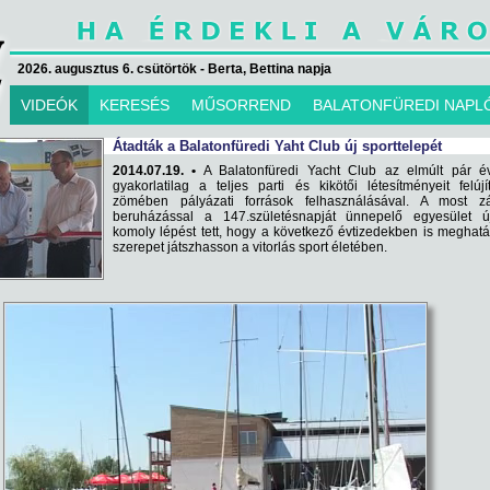
2026. augusztus 6. csütörtök - Berta, Bettina napja
VIDEÓK
KERESÉS
MŰSORREND
BALATONFÜREDI NAPL
Átadták a Balatonfüredi Yaht Club új sporttelepét
2014.07.19. •
A Balatonfüredi Yacht Club az elmúlt pár é
gyakorlatilag a teljes parti és kikötői létesítményeit felújít
zömében pályázati források felhasználásával. A most zá
beruházással a 147.születésnapját ünnepelő egyesület ú
komoly lépést tett, hogy a következő évtizedekben is meghat
szerepet játszhasson a vitorlás sport életében.