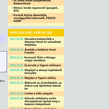
•
Dr. Bóka István polgármester,
Balatonfüred
•
Böröcz István ügyvezető igazgató,
BYC
•
Kontrát Károly államtitkár,
országgyűlési képviselő, FIDESZ-
KDNP
KAPCSOLÓDÓ VIDEÓK (16)
2017.03.28.
Húsvétra befejeződik a
Silverine Hotel és udvarának
felújítása
2016.04.14.
Átadták a felújított Hotel
Füredet
2015.11.12.
Korszerű fűtés a Nivegy-
völgyi iskolában
2014.11.07.
Új arculat a Tagore-sétányon
2014.07.29.
Megújult a tihanyi hajókikötő
környéke
2014.06.24.
Megújul a Tagore sétány
kra.
2014.01.13.
Elkészült az új kerékpárút, az
Arácsi utat áprilisban fejezik
be
2013.12.19.
Civilek a Kéki-völgyért
2013.07.26.
Kétszáz milliárdos uniós
támogatással újultak meg a
balatoni települések