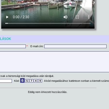
ÓLÁSOK
*
E-mail cím:
csak a biztonsági kód megadása után tároljuk.
6
Kód:
5
7
4
9
A kód megadásához kattintson sorban a kiemelt számo
Eddig nem érkezett hozzászólás.