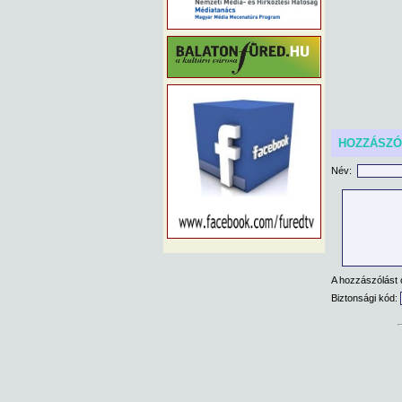
HOZZÁSZ
Név:
A hozzászólást 
Biztonsági kód: