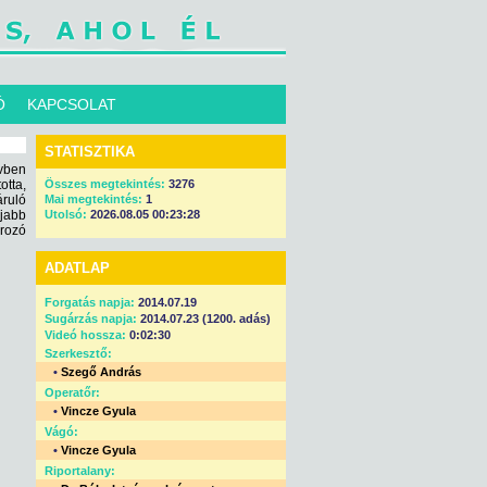
Ó
KAPCSOLAT
STATISZTIKA
vben
otta,
Összes megtekintés:
3276
ruló
Mai megtekintés:
1
jabb
Utolsó:
2026.08.05 00:23:28
ározó
ADATLAP
Forgatás napja:
2014.07.19
Sugárzás napja:
2014.07.23 (1200. adás)
Videó hossza:
0:02:30
Szerkesztő:
•
Szegő András
Operatőr:
•
Vincze Gyula
Vágó:
•
Vincze Gyula
Riportalany: