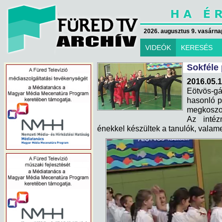
2026. augusztus 9. vasárna
VIDEÓK
KERESÉS
Sokféle
2016.05.1
Eötvös-g
hasonló p
megkoszor
Az intéz
énekkel készültek a tanulók, valam