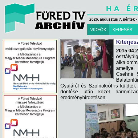
2026. augusztus 7. péntek -
VIDEÓK
KERESÉS
Kiterjes
2015.04.2
osztályái
alkalomm
amellyel
Csehné S
Balatonfü
Gyuláról és Szolnokról is küldtek
döntése után közel harminca
eredményhirdetésen.