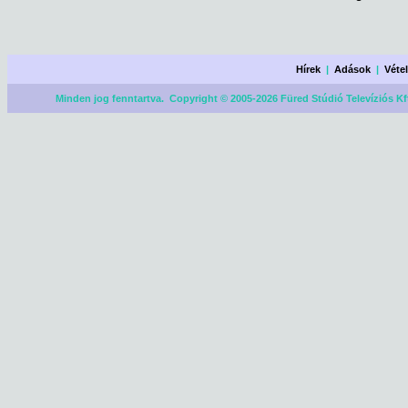
Hírek
|
Adások
|
Véte
Minden jog fenntartva. Copyright © 2005-2026 Füred Stúdió Televíziós Kf