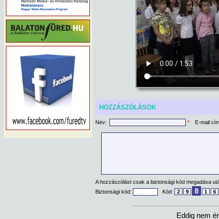
HOZZÁSZÓLÁSOK
Név:
*
E-mail cí
A hozzászólást csak a biztonsági kód megadása után
8
Biztonsági kód:
Kód:
2
9
1
6
Eddig nem ér