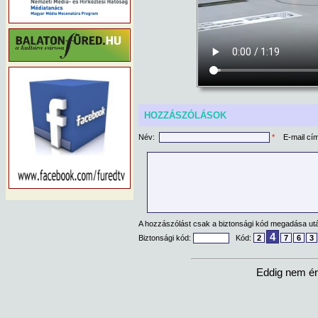
HOZZÁSZÓLÁSOK
Név:
*
E-mail cí
A hozzászólást csak a biztonsági kód megadása után
4
Biztonsági kód:
Kód:
2
7
6
3
Eddig nem ér