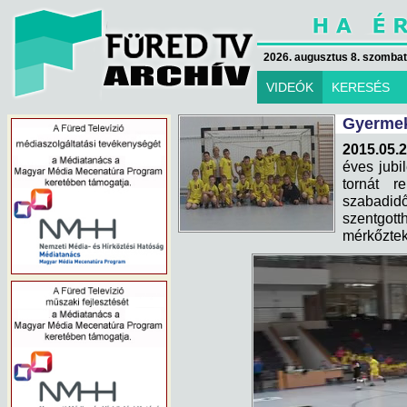
2026. augusztus 8. szombat 
VIDEÓK
KERESÉS
Gyermek
2015.05.2
éves jubi
tornát r
szabadid
szentgot
mérkőztek