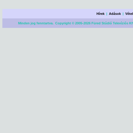
Hírek
|
Adások
|
Véte
Minden jog fenntartva. Copyright © 2005-2026 Füred Stúdió Televíziós Kf