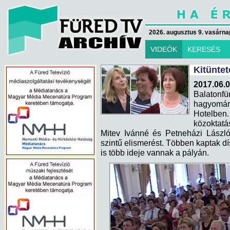
2026. augusztus 9. vasárna
VIDEÓK
KERESÉS
Kitünte
2017.06.0
Balaton
hagyomá
Hotelben.
közoktatá
Mitev Ivánné és Petneházi Lászlón
szintű elismerést. Többen kaptak dís
is több ideje vannak a pályán.