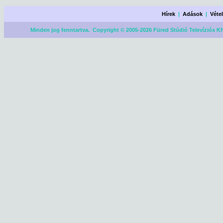
Hírek
|
Adások
|
Véte
Minden jog fenntartva. Copyright © 2005-2026 Füred Stúdió Televíziós Kf