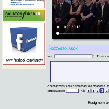
HOZZÁSZÓLÁSOK
Név:
*
E-mail cí
A hozzászólást csak a biztonsági kód megadása után
3
Biztonsági kód:
Kód:
5
4
7
3
Eddig nem ér