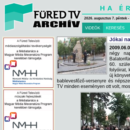
2026. augusztus 7. péntek -
VIDEÓK
KERESÉS
Jókai n
2009.06.0
négy nap
Balatonfü
60. szüle
folyóirat,
új könyvet
bablevesfőző-versenyre és népszer
TV minden eseményen ott volt, mos