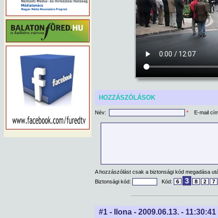
HOZZÁSZÓLÁSOK
Név:
*
E-mail cí
A hozzászólást csak a biztonsági kód megadása után
3
Biztonsági kód:
Kód:
6
8
2
7
#1 - Ilona - 2009.06.13. - 11:30:41