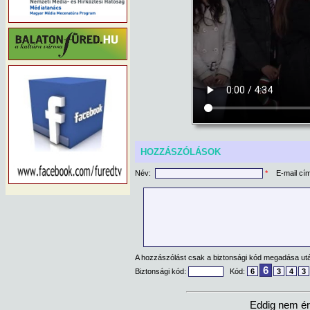
HOZZÁSZÓLÁSOK
Név:
*
E-mail cí
A hozzászólást csak a biztonsági kód megadása után
6
Biztonsági kód:
Kód:
6
3
4
3
Eddig nem ér