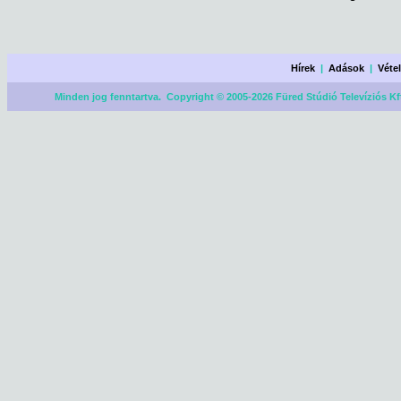
Hírek
|
Adások
|
Véte
Minden jog fenntartva. Copyright © 2005-2026 Füred Stúdió Televíziós Kf