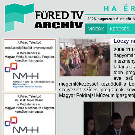
2026. augusztus 6. csütörtök
VIDEÓK
KERESÉS
Lóczy n
2009.11.0
hagyomán
intézmén
tartanak.
több prog
éve szül
megemlékezéssel kezdődött a Lóc
szervezett színes programok köv
Magyar Földrajzi Múzeum igazgatója