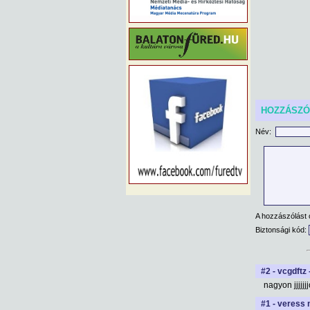
HOZZÁSZ
Név:
A hozzászólást 
Biztonsági kód:
#2 - vcgdftz 
nagyon jjjj
#1 - veress 