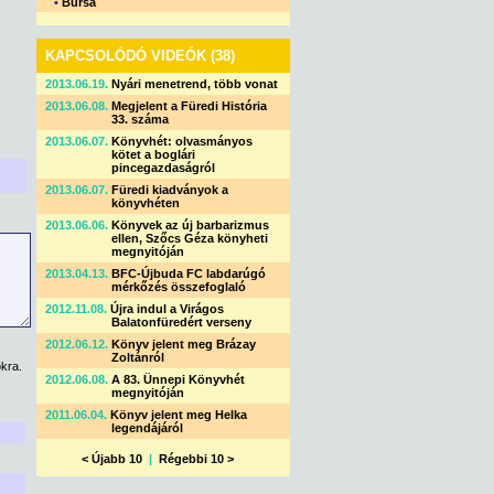
•
Bursa
KAPCSOLÓDÓ VIDEÓK (38)
2013.06.19.
Nyári menetrend, több vonat
2013.06.08.
Megjelent a Füredi História
33. száma
2013.06.07.
Könyvhét: olvasmányos
kötet a boglári
pincegazdaságról
2013.06.07.
Füredi kiadványok a
könyvhéten
2013.06.06.
Könyvek az új barbarizmus
ellen, Szőcs Géza könyheti
megnyitóján
2013.04.13.
BFC-Újbuda FC labdarúgó
mérkőzés összefoglaló
2012.11.08.
Újra indul a Virágos
Balatonfüredért verseny
2012.06.12.
Könyv jelent meg Brázay
Zoltánról
kra.
2012.06.08.
A 83. Ünnepi Könyvhét
megnyitóján
2011.06.04.
Könyv jelent meg Helka
legendájáról
< Újabb 10
|
Régebbi 10 >