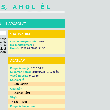
Ó
KAPCSOLAT
STATISZTIKA
úsági
a 9.
Összes megtekintés:
3390
ék a
Mai megtekintés:
1
 Most
Utolsó:
2026.08.05 03:34:30
usban
ADATLAP
Forgatás napja:
2010.04.24
Sugárzás napja:
2010.04.28 (979. adás)
Videó hossza:
0:02:36
Szerkesztő:
•
Bán László
Operatőr:
•
Steiner Péter
Vágó:
•
Sági Tibor
Forgatás helyszíne: