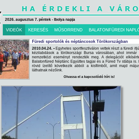
2026. augusztus 7. péntek - Ibolya napja
VIDEÓK
KERESÉS
MŰSORREND
BALATONFÜREDI NAPL
Füredi sportolók és néptáncosok Törökországban
2010.04.24. •
Egyhetes sportfesztiválon vettek részt a füredi ifj
kézilabdások a törökországi Bursa városában, ahol immár 
nemzetközi eseményt rendezték meg. A delegációt elkísért
Balatonfüred Néptánc Együttes tagjai és a Füred Tv stábja is.
rövid ízelítő következik abból a kisfilmből, amit majd máj
láthatnak nézőink.
Olvassa el a kapcsolódó hírt is!