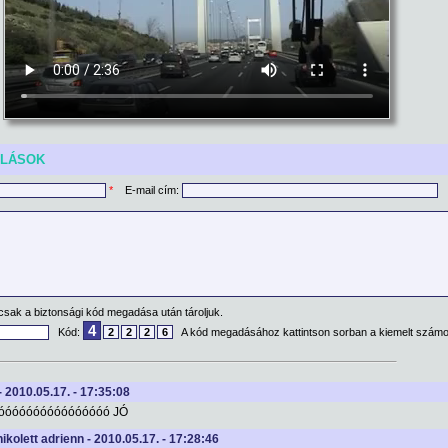
ÓLÁSOK
*
E-mail cím:
csak a biztonsági kód megadása után tároljuk.
4
Kód:
2
2
2
6
A kód megadásához kattintson sorban a kiemelt számo
- 2010.05.17. - 17:35:08
jjjóóóóóóóóóóóóóóóó JÓ
nikolett adrienn - 2010.05.17. - 17:28:46