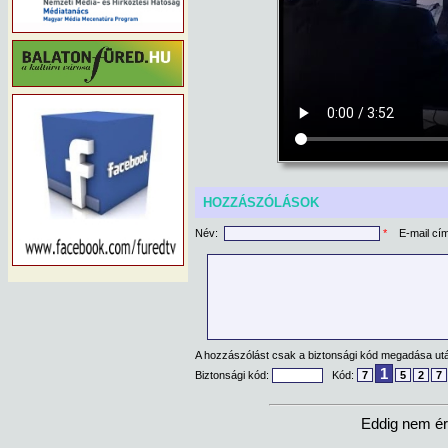
HOZZÁSZÓLÁSOK
Név:
*
E-mail cí
A hozzászólást csak a biztonsági kód megadása után
1
Biztonsági kód:
Kód:
7
5
2
7
Eddig nem ér