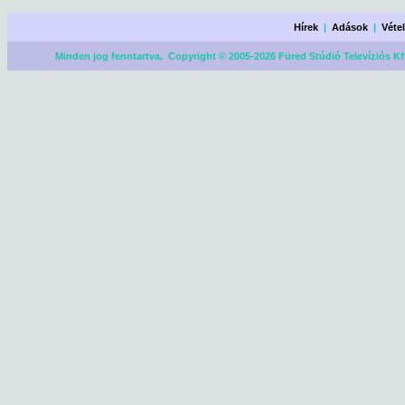
Hírek
|
Adások
|
Véte
Minden jog fenntartva. Copyright © 2005-2026 Füred Stúdió Televíziós Kf