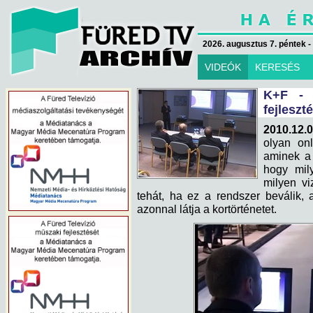
2026. augusztus 7. péntek -
VIDEÓK
KERESÉS
K+F - 
fejleszt
2010.12.0
olyan onl
aminek a 
hogy mily
milyen vi
tehát, ha ez a rendszer beválik,
azonnal látja a kortörténetet.