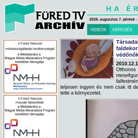
2026. augusztus 7. péntek -
VIDEÓK
KERESÉS
Társa
falde
védőnők
2010.12.1
Otthonos
mesefigu
falfestmé
teljesen ingyen és nem csak itt 
tette a környezetet.