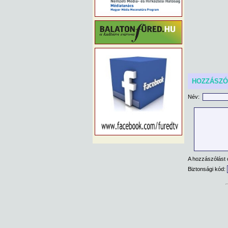
HOZZÁSZ
Név:
A hozzászólást 
Biztonsági kód: