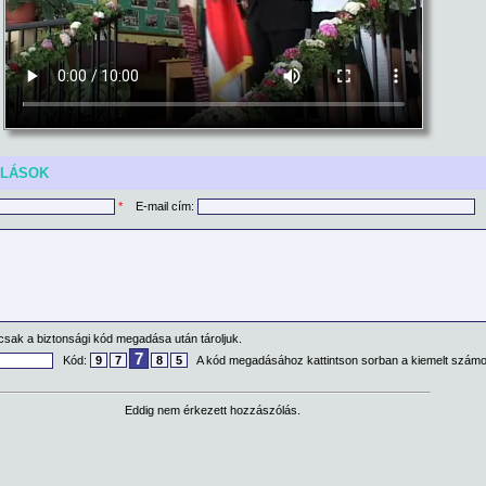
ÓLÁSOK
*
E-mail cím:
csak a biztonsági kód megadása után tároljuk.
7
Kód:
9
7
8
5
A kód megadásához kattintson sorban a kiemelt számo
Eddig nem érkezett hozzászólás.