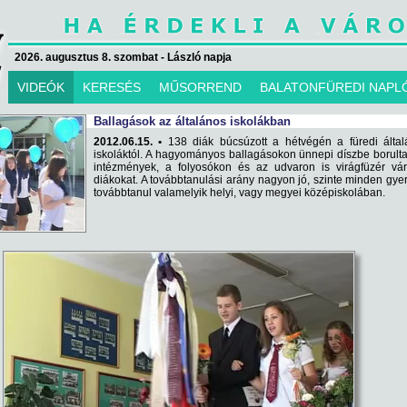
2026. augusztus 8. szombat - László napja
VIDEÓK
KERESÉS
MŰSORREND
BALATONFÜREDI NAPL
Ballagások az általános iskolákban
2012.06.15. •
138 diák búcsúzott a hétvégén a füredi által
iskoláktól. A hagyományos ballagásokon ünnepi díszbe borult
intézmények, a folyosókon és az udvaron is virágfüzér vár
diákokat. A továbbtanulási arány nagyon jó, szinte minden gy
továbbtanul valamelyik helyi, vagy megyei középiskolában.