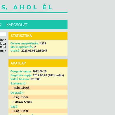
Ó
KAPCSOLAT
STATISZTIKA
ános
ak az
Összes megtekintés:
4313
ta a
Mai megtekintés:
2
ermek
Utolsó:
2026.08.08 12:59:47
ADATLAP
Forgatás napja:
2012.06.15
Sugárzás napja:
2012.06.20 (1091. adás)
Videó hossza:
0:10:00
Szerkesztő:
•
Bán László
Operatőr:
•
Sági Tibor
•
Vincze Gyula
Vágó:
•
Sági Tibor