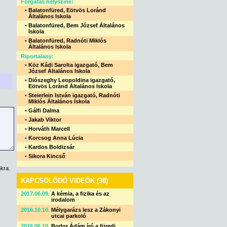
Forgatás helyszíne:
•
Balatonfüred, Eötvös Loránd
Általános Iskola
•
Balatonfüred, Bem József Általános
Iskola
•
Balatonfüred, Radnóti Miklós
Általános Iskola
Riportalany:
•
Köz Kádi Sarolta igazgató, Bem
József Általános Iskola
•
Diószeghy Leopoldina igazgató,
Eötvös Loránd Általános Iskola
•
Steierlein István igazgató, Radnóti
Miklós Általános Iskola
•
Gálfi Dalma
•
Jakab Viktor
•
Horváth Marcell
•
Korcsog Anna Lúcia
•
Kardos Boldizsár
•
Sikora Kincső
kra.
KAPCSOLÓDÓ VIDEÓK (38)
2017.06.09.
A kémia, a fizika és az
irodalom
2016.10.10.
Mélygarázs lesz a Zákonyi
utcai parkoló
2016.06.10.
Bodor Ádám író a füredi