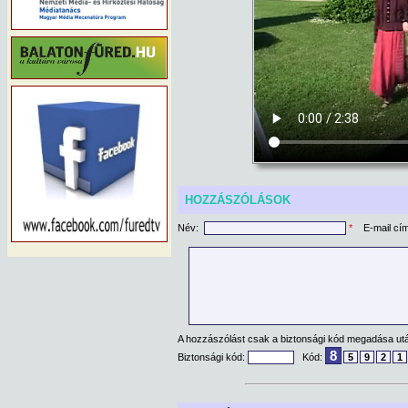
HOZZÁSZÓLÁSOK
Név:
*
E-mail cí
A hozzászólást csak a biztonsági kód megadása után
8
Biztonsági kód:
Kód:
5
9
2
1