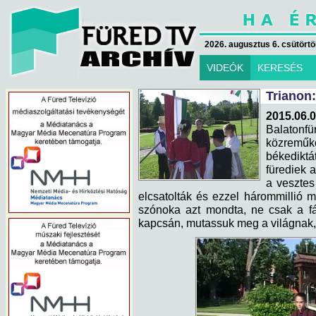
2026. augusztus 6. csütörtök
VIDEÓK
KERESÉS
Trianon:
2015.06.0
Balaton
közreműk
békedikt
fürediek 
a vesztes
elcsatolták és ezzel hárommillió 
szónoka azt mondta, ne csak a f
kapcsán, mutassuk meg a világnak, 