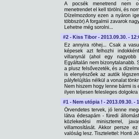
A pocsék menetrend nem orvo
menetrendet el kell törölni, és nor
Dízelmozdony ezen a nyáron igen
többször) A forgalmii zavarok nagy 
Lehetne még sorolni...
#2 - Kiss Tibor - 2013.09.30. - 12
Ez annyira röhej... Csak a vasu
képesek azt felhozhi indokkén
villanynál (ahol egy nagyobb s
Egyáltalán nem bizonytalanabb. 
a plusz felsővezeték, és a dízel
is elenyészőek az autók légszen
pályfelújítás nélkül a vonalat tönkre
Nem hiszem hogy lenne bármi is 
ilyen teljesen felesleges dolgokr
#1 - Nem utópia ! - 2013.09.30. - 
Örvendetes tervek, jó lenne megé
látva édesapám - füredi állomásf
közlekedési miniszterrel, ja
villamosítását. Akkor persze e
valóság lesz. Tisztelettel: Honti J