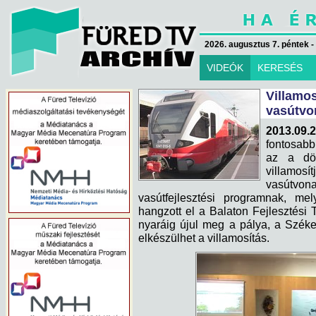
2026. augusztus 7. péntek -
VIDEÓK
KERESÉS
Villam
vasútvo
2013.09.2
fontosabb
az a dön
villamos
vasútvonal
vasútfejlesztési programnak, me
hangzott el a Balaton Fejlesztési 
nyaráig újul meg a pálya, a Szék
elkészülhet a villamosítás.