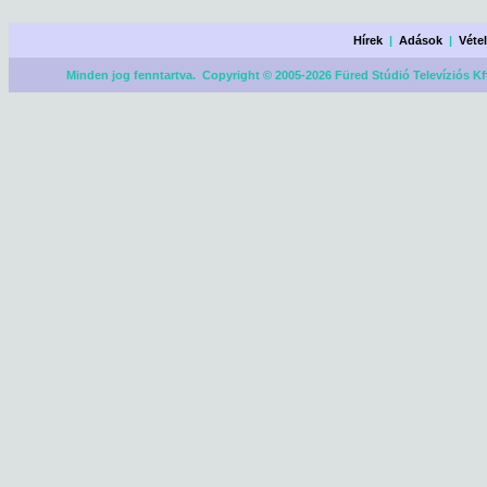
Hírek
|
Adások
|
Véte
Minden jog fenntartva. Copyright © 2005-2026 Füred Stúdió Televíziós Kf