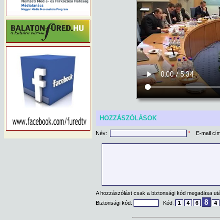
HOZZÁSZÓLÁSOK
Név:
*
E-mail cí
A hozzászólást csak a biztonsági kód megadása után
8
Biztonsági kód:
Kód:
1
4
6
4