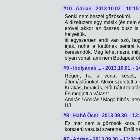
#10 - Adrian - 2013.10.02. - 10:15
Senki nem beszél gőzösökről.
A dízelüzem egy másik (és nem el
erővel akkor az összes busz is
helyettük.
itt egyszerűen arról van szó, ho
írják, noha a kettőnek semmi k
keresendők. Meg lehet nézni, mily
olyan vonat, ami nem Budapestről j
#9 - Ibolyának ... - 2013.10.01. - 
Régen, ha a vonat késett, 
állomásfőnököt. Akkor született a 
Kirakás, berakás, elől-hátul tolatá
És megjött a válasz:
Amirás ! Amirás ! Maga hibás, nem
HJ
#8 - Hahó Öcsi - 2013.09.30. - 13
Ez már nem a gőzösök kora. Bi
korszerű vasutat szeretne. Erről ne
#7 - Adrian - 2013.09.30. - 13:34: