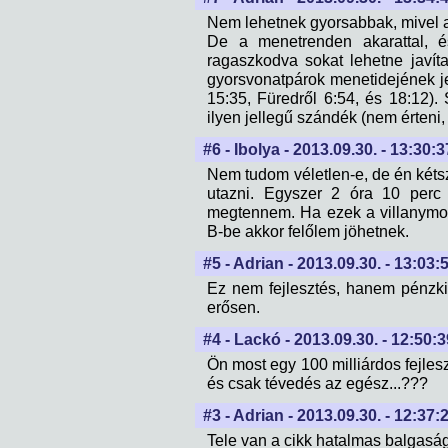
Nem lehetnek gyorsabbak, mivel a
De a menetrenden akarattal,
ragaszkodva sokat lehetne javíta
gyorsvonatpárok menetidejének je
15:35, Füredről 6:54, és 18:12).
ilyen jellegű szándék (nem érteni, m
#6 - Ibolya - 2013.09.30. - 13:30:3
Nem tudom véletlen-e, de én kéts
utazni. Egyszer 2 óra 10 perc a
megtennem. Ha ezek a villanymo
B-be akkor felőlem jöhetnek.
#5 - Adrian - 2013.09.30. - 13:03:
Ez nem fejlesztés, hanem pénzki
erősen.
#4 - Lackó - 2013.09.30. - 12:50:3
Ön most egy 100 milliárdos fejle
és csak tévedés az egész...???
#3 - Adrian - 2013.09.30. - 12:37:
Tele van a cikk hatalmas balgaság