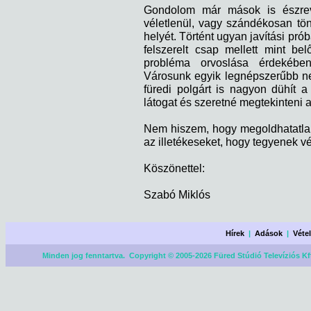
Gondolom már mások is észreve
véletlenül, vagy szándékosan tön
helyét. Történt ugyan javítási pró
felszerelt csap mellett mint be
probléma orvoslása érdekébe
Városunk egyik legnépszerűbb ne
füredi polgárt is nagyon dühít a 
látogat és szeretné megtekinteni a
Nem hiszem, hogy megoldhatatla
az illetékeseket, hogy tegyenek 
Köszönettel:
Szabó Miklós
Hírek
|
Adások
|
Véte
Minden jog fenntartva. Copyright © 2005-2026 Füred Stúdió Televíziós Kf