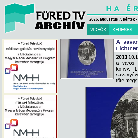
2026. augusztus 7. péntek -
VIDEÓK
KERESÉS
A savan
Lichtne
2013.10.1
a városi
könyv. L
savanyúví
tőle megs