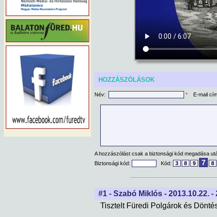
HOZZÁSZÓLÁSOK
Név:
*
E-mail cí
A hozzászólást csak a biztonsági kód megadása után
7
Biztonsági kód:
Kód:
3
8
9
8
#1 - Szabó Miklós - 2013.10.22. -
Tisztelt Füredi Polgárok és Dönté