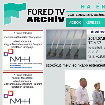
2026. augusztus 9. vasárna
VIDEÓK
KERESÉS
Látvány
2014.07.0
TDMSZ p
létesített
ötlettő
találkozta
de ezeket 
szökőkút, mely leginkább esténként