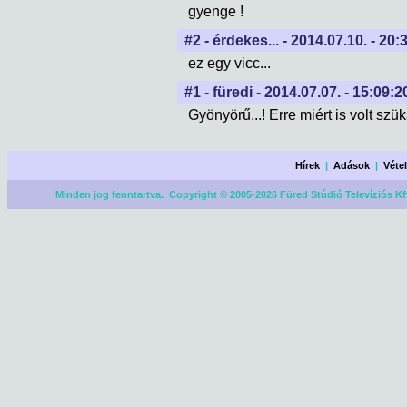
gyenge !
#2 - érdekes... - 2014.07.10. - 20:
ez egy vicc...
#1 - füredi - 2014.07.07. - 15:09:2
Gyönyörű...! Erre miért is volt szü
Hírek
|
Adások
|
Véte
Minden jog fenntartva. Copyright © 2005-2026 Füred Stúdió Televíziós Kf