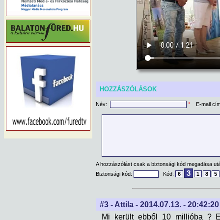
HOZZÁSZÓLÁSOK
Név:
*
E-mail cí
A hozzászólást csak a biztonsági kód megadása után
3
Biztonsági kód:
Kód:
6
1
8
5
#3 - Attila - 2014.07.13. - 20:42:20
Mi került ebből 10 millióba ? 