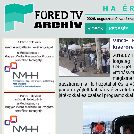
2026. augusztus 9. vasárna
VIDEÓK
KERESÉS
VinCE B
kísérőr
2014.07.1
forgatag 
hétvégé
vitorlá
megisme
gasztronómiai felhozatallal és a vá
parton nyújtott kulináris élvezete
játékokkal és családi programokkal 