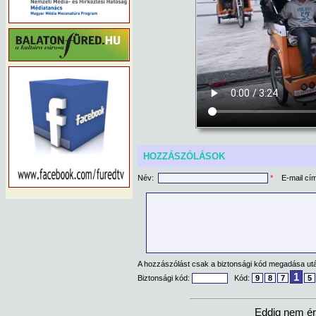
HOZZÁSZÓLÁSOK
Név:
*
E-mail cí
A hozzászólást csak a biztonsági kód megadása után
1
Biztonsági kód:
Kód:
9
8
7
5
Eddig nem ér