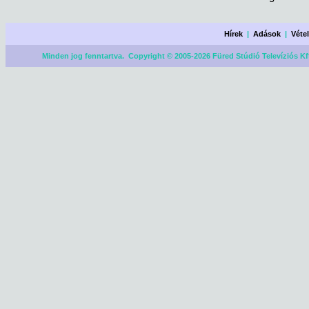
Hírek
|
Adások
|
Véte
Minden jog fenntartva. Copyright © 2005-2026 Füred Stúdió Televíziós Kf