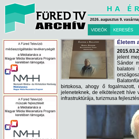
2026. augusztus 9. vasárna
VIDEÓK
KERESÉS
Életem 
2015.03.2
jelent me
Sándor m
balatoni
országo
Balaton
birtokosa, ahogy ő fogalmazott,
jeleneteknek, de elkötelezett híve 
infrastruktúrája, turizmusa fejleszté