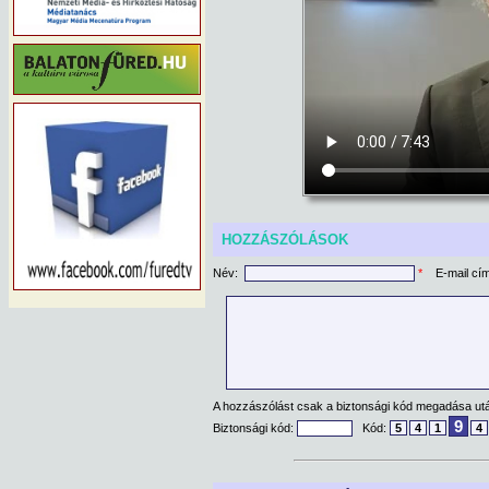
HOZZÁSZÓLÁSOK
Név:
*
E-mail cí
A hozzászólást csak a biztonsági kód megadása után
9
Biztonsági kód:
Kód:
5
4
1
4