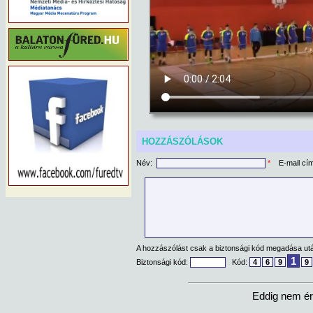
HOZZÁSZÓLÁSOK
Név:
*
E-mail cí
A hozzászólást csak a biztonsági kód megadása után
1
Biztonsági kód:
Kód:
4
6
9
9
Eddig nem ér