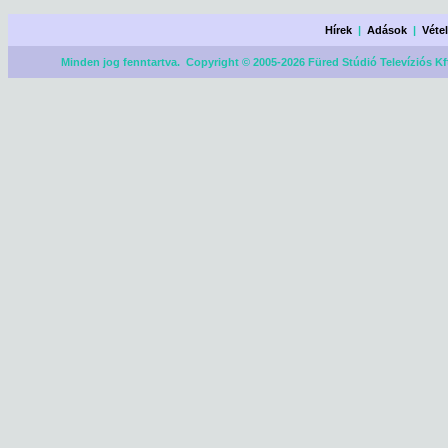
Hírek
|
Adások
|
Véte
Minden jog fenntartva. Copyright © 2005-2026 Füred Stúdió Televíziós Kf