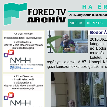
2026. augusztus 8. szombat 
VIDEÓK
KERESÉS
Bodor Á
2016.06.1
látogatott
író Bodo
mutatták
kötetét,
regényeit elemzi. A 87. Ünnepi K
igazi kuriózumokkal szolgáltak min