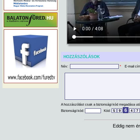
HOZZÁSZÓLÁSOK
Név:
*
E-mail cí
A hozzászólást csak a biztonsági kód megadása után
6
Biztonsági kód:
Kód:
5
9
4
7
Eddig nem ér