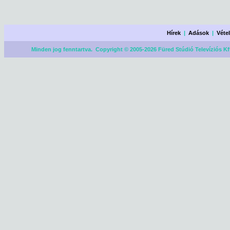
Hírek
|
Adások
|
Véte
Minden jog fenntartva. Copyright © 2005-2026 Füred Stúdió Televíziós Kf