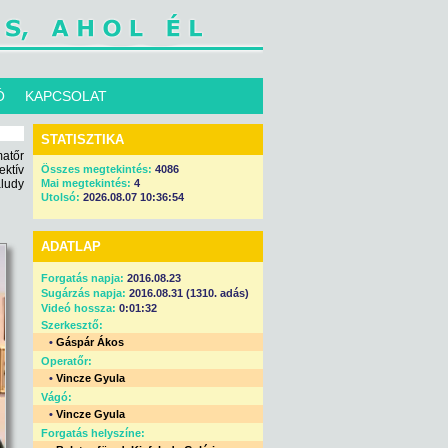
Ó
KAPCSOLAT
STATISZTIKA
atőr
ektív
Összes megtekintés:
4086
aludy
Mai megtekintés:
4
Utolsó:
2026.08.07 10:36:54
ADATLAP
Forgatás napja:
2016.08.23
Sugárzás napja:
2016.08.31 (1310. adás)
Videó hossza:
0:01:32
Szerkesztő:
•
Gáspár Ákos
Operatőr:
•
Vincze Gyula
Vágó:
•
Vincze Gyula
Forgatás helyszíne: