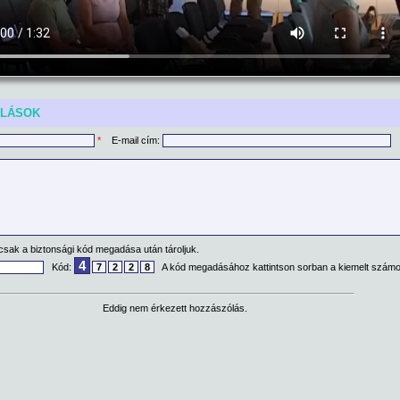
ÓLÁSOK
*
E-mail cím:
csak a biztonsági kód megadása után tároljuk.
4
Kód:
7
2
2
8
A kód megadásához kattintson sorban a kiemelt számo
Eddig nem érkezett hozzászólás.