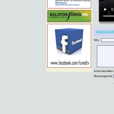
HOZZÁSZ
Név:
A hozzászólást 
Biztonsági kód: