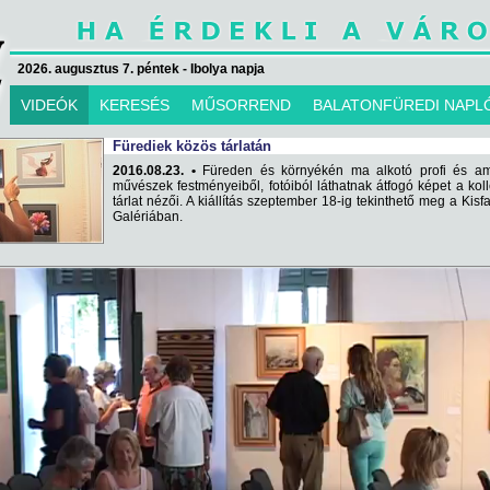
2026. augusztus 7. péntek - Ibolya napja
VIDEÓK
KERESÉS
MŰSORREND
BALATONFÜREDI NAPL
Fürediek közös tárlatán
2016.08.23. •
Füreden és környékén ma alkotó profi és am
művészek festményeiből, fotóiból láthatnak átfogó képet a koll
tárlat nézői. A kiállítás szeptember 18-ig tekinthető meg a Kisf
Galériában.