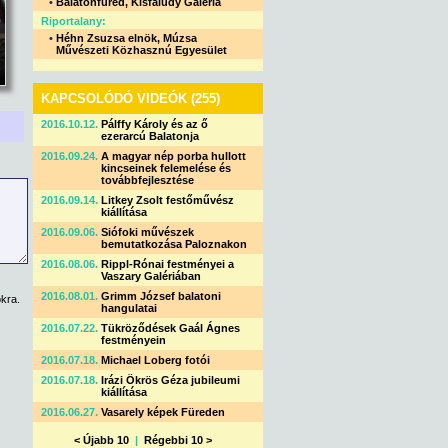
•
Balatonfüred, Kisfaludy Galéria
Riportalany:
•
Héhn Zsuzsa elnök, Múzsa
Művészeti Közhasznú Egyesület
KAPCSOLÓDÓ VIDEÓK (255)
2016.10.12.
Pálffy Károly és az ő
ezerarcú Balatonja
2016.09.24.
A magyar nép porba hullott
kincseinek felemelése és
továbbfejlesztése
2016.09.14.
Litkey Zsolt festőművész
kiállítása
2016.09.06.
Siófoki művészek
bemutatkozása Paloznakon
2016.08.06.
Rippl-Rónai festményei a
Vaszary Galériában
2016.08.01.
Grimm József balatoni
kra.
hangulatai
2016.07.22.
Tükröződések Gaál Ágnes
festményein
2016.07.18.
Michael Loberg fotói
2016.07.18.
Irázi Ökrös Géza jubileumi
kiállítása
2016.06.27.
Vasarely képek Füreden
< Újabb 10
|
Régebbi 10 >