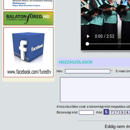
HOZZÁSZÓLÁSOK
Név:
*
E-mail cí
A hozzászólást csak a biztonsági kód megadása után
5
Biztonsági kód:
Kód:
7
7
5
6
Eddig nem ér