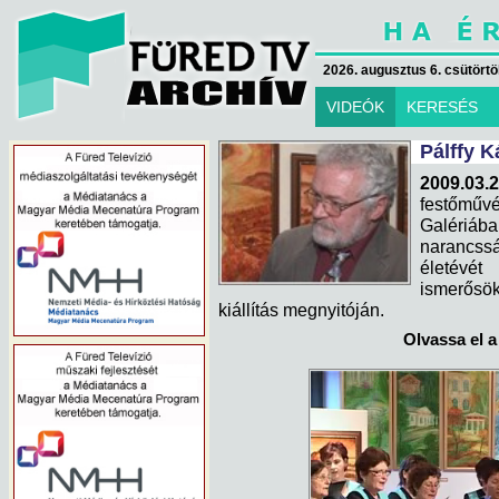
2026. augusztus 6. csütörtök
VIDEÓK
KERESÉS
Pálffy K
2009.03.2
festőműv
Galériába
narancssár
életévét
ismerősö
kiállítás megnyitóján.
Olvassa el a