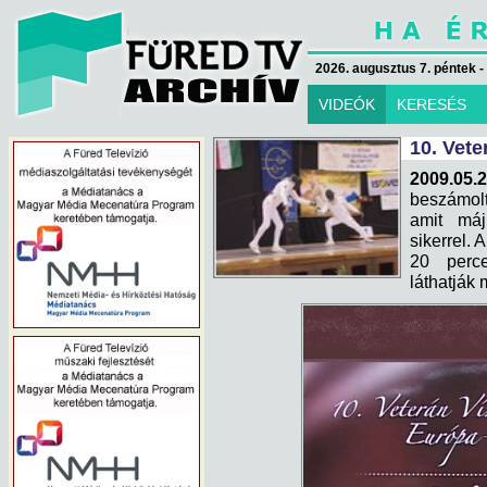
2026. augusztus 7. péntek -
VIDEÓK
KERESÉS
10. Vet
2009.05.
beszámolt
amit máj
sikerrel.
20 perce
láthatják 