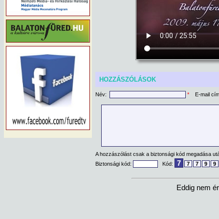
HOZZÁSZÓLÁSOK
Név:
*
E-mail cí
A hozzászólást csak a biztonsági kód megadása után
7
Biztonsági kód:
Kód:
7
7
9
9
Eddig nem ér