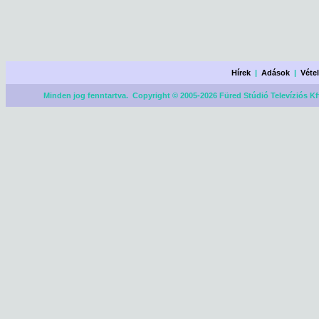
Hírek
|
Adások
|
Véte
Minden jog fenntartva. Copyright © 2005-2026 Füred Stúdió Televíziós Kf