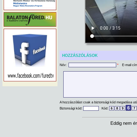
HOZZÁSZÓLÁSOK
Név:
*
E-mail cí
A hozzászólást csak a biztonsági kód megadása után
6
Biztonsági kód:
Kód:
6
8
9
7
Eddig nem ér