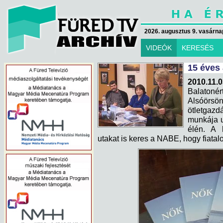
2026. augusztus 9. vasárna
VIDEÓK
KERESÉS
15 éves
2010.11.0
Balatonér
Alsóörsön
ötletgaz
munkája u
élén. A 
utakat is keres a NABE, hogy fiata