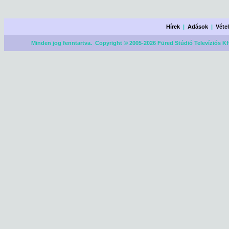
Hírek
|
Adások
|
Véte
Minden jog fenntartva. Copyright © 2005-2026 Füred Stúdió Televíziós Kf