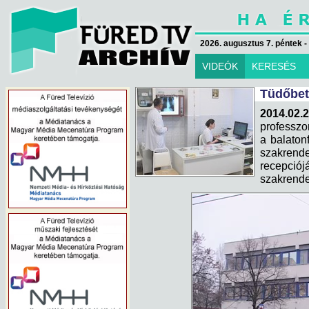
2026. augusztus 7. péntek -
VIDEÓK
KERESÉS
Tüdőbet
2014.02.2
professzo
a balaton
szakren
recepciój
szakrende