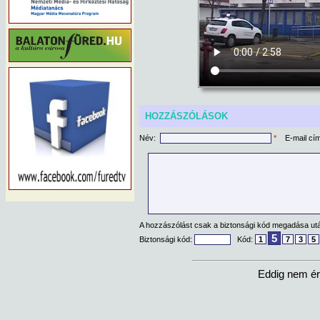
HOZZÁSZÓLÁSOK
Név:
*
E-mail cí
A hozzászólást csak a biztonsági kód megadása után
5
Biztonsági kód:
Kód:
1
7
3
5
Eddig nem ér