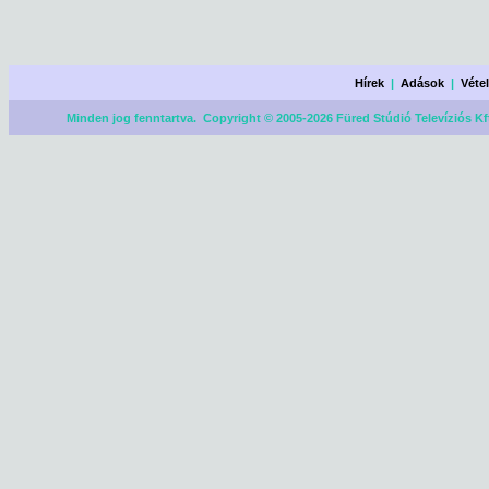
Hírek
|
Adások
|
Véte
Minden jog fenntartva. Copyright © 2005-2026 Füred Stúdió Televíziós Kf