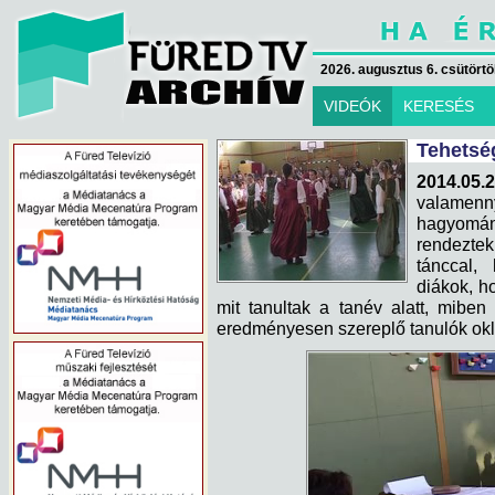
2026. augusztus 6. csütörtök
VIDEÓK
KERESÉS
Tehetsé
2014.05.2
valamen
hagyomán
rendeztek
tánccal,
diákok, h
mit tanultak a tanév alatt, mibe
eredményesen szereplő tanulók okl