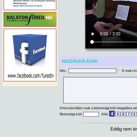
HOZZÁSZÓLÁSOK
Név:
*
E-mail cí
A hozzászólást csak a biztonsági kód megadása után
4
Biztonsági kód:
Kód:
4
5
7
5
Eddig nem ér