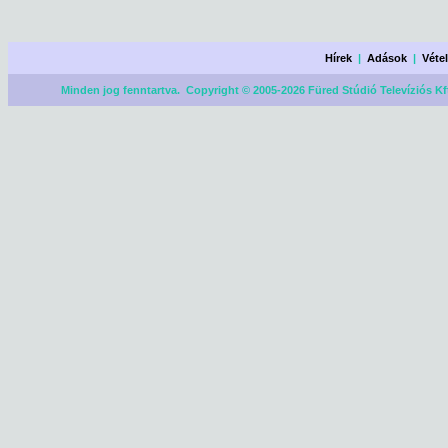
Hírek
|
Adások
|
Véte
Minden jog fenntartva. Copyright © 2005-2026 Füred Stúdió Televíziós Kf