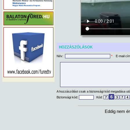
HOZZÁSZÓLÁSOK
Név:
*
E-mail cí
A hozzászólást csak a biztonsági kód megadása után
6
Biztonsági kód:
Kód:
7
3
7
4
Eddig nem ér