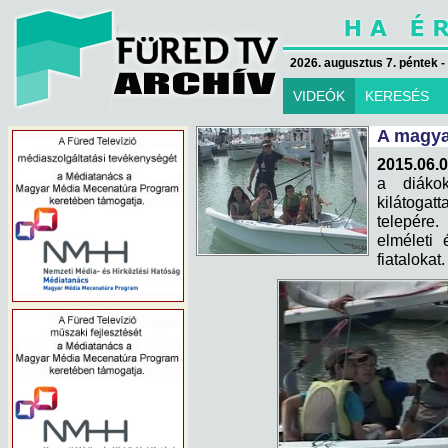
2026. augusztus 7. péntek -
VIDEÓK
KERESÉS
A magyar
2015.06.0
a diáko
kilátogat
telepére
elméleti 
fiatalokat.