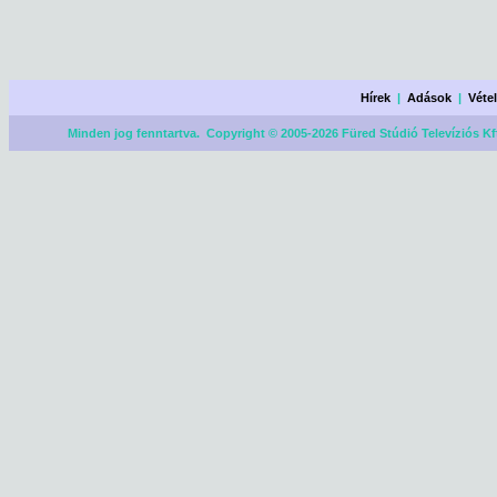
Hírek
|
Adások
|
Véte
Minden jog fenntartva. Copyright © 2005-2026 Füred Stúdió Televíziós Kf