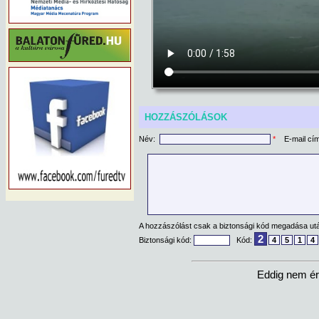
HOZZÁSZÓLÁSOK
Név:
*
E-mail cí
A hozzászólást csak a biztonsági kód megadása után
2
Biztonsági kód:
Kód:
4
5
1
4
Eddig nem ér