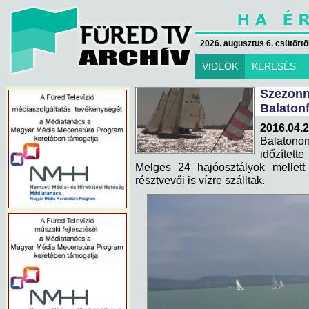
2026. augusztus 6. csütörtök
VIDEÓK
KERESÉS
Szezo
Balaton
2016.04.2
Balatono
időzített
Melges 24 hajóosztályok mellet
résztvevői is vízre szálltak.