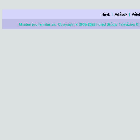
Hírek
|
Adások
|
Véte
Minden jog fenntartva. Copyright © 2005-2026 Füred Stúdió Televíziós Kf