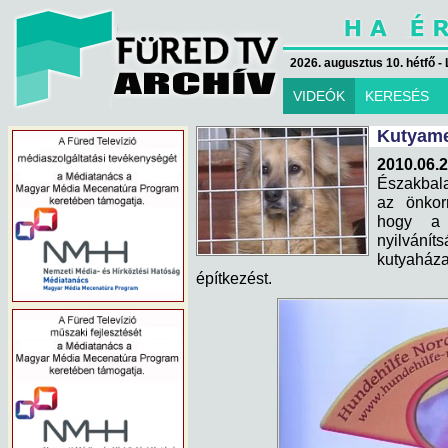
2026. augusztus 10. hétfő - 
VIDEÓK
KERESÉS
Kutyame
2010.06.
Északbala
az önkor
hogy a 
nyilvánít
kutyaháza
építkezést.