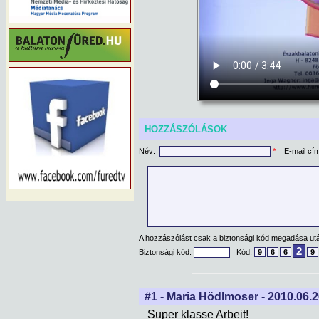
HOZZÁSZÓLÁSOK
Név:
*
E-mail cí
A hozzászólást csak a biztonsági kód megadása után
2
Biztonsági kód:
Kód:
9
6
6
9
#1 - Maria Hödlmoser - 2010.06.26
Super klasse Arbeit!