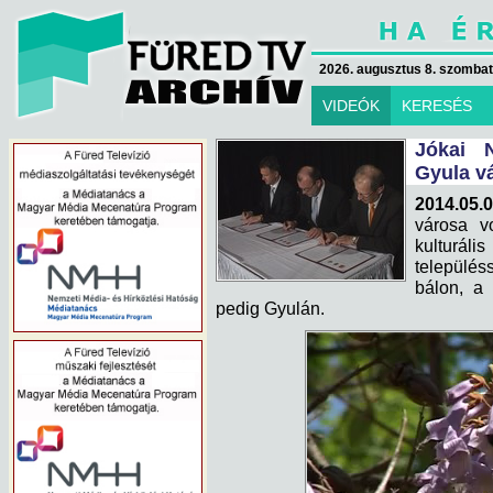
2026. augusztus 8. szombat 
VIDEÓK
KERESÉS
Jókai N
Gyula v
2014.05.0
városa v
kulturáli
település
bálon, a 
pedig Gyulán.