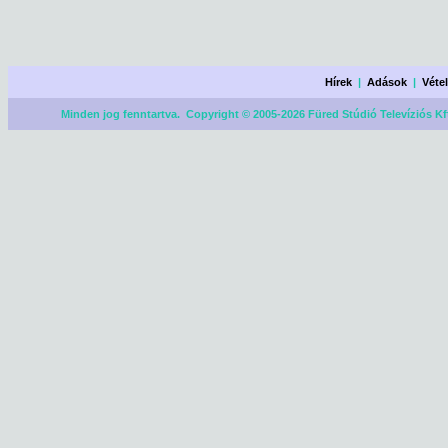
Hírek
|
Adások
|
Véte
Minden jog fenntartva. Copyright © 2005-2026 Füred Stúdió Televíziós Kf