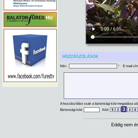
HOZZÁSZÓLÁSOK
Név:
*
E-mail cí
A hozzászólást csak a biztonsági kód megadása után
3
Biztonsági kód:
Kód:
9
2
4
6
Eddig nem ér