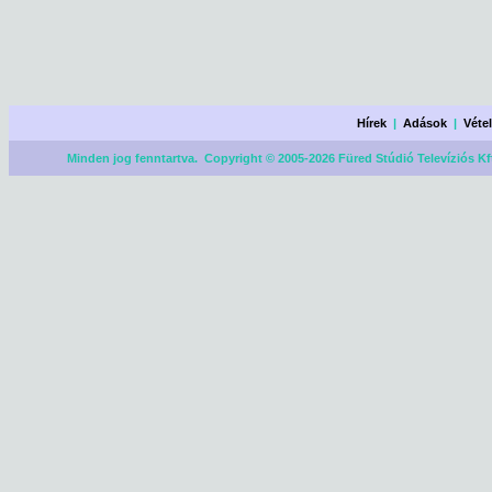
Hírek
|
Adások
|
Véte
Minden jog fenntartva. Copyright © 2005-2026 Füred Stúdió Televíziós Kf