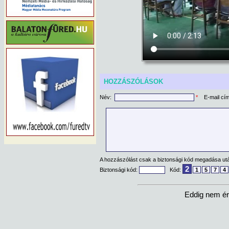
HOZZÁSZÓLÁSOK
Név:
*
E-mail cí
A hozzászólást csak a biztonsági kód megadása után
2
Biztonsági kód:
Kód:
1
5
7
4
Eddig nem ér