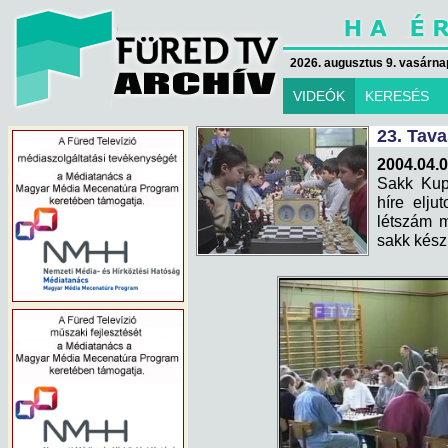
2026. augusztus 9. vasárna
VIDEÓK
KERESÉS
23. Tav
2004.04.0
Sakk Kup
híre elju
létszám m
sakk készl