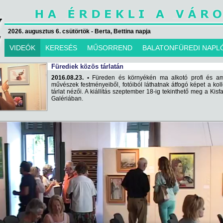
2026. augusztus 6. csütörtök - Berta, Bettina napja
VIDEÓK
KERESÉS
MŰSORREND
BALATONFÜREDI NAPL
Fürediek közös tárlatán
2016.08.23. •
Füreden és környékén ma alkotó profi és am
művészek festményeiből, fotóiból láthatnak átfogó képet a koll
tárlat nézői. A kiállítás szeptember 18-ig tekinthető meg a Kisf
Galériában.