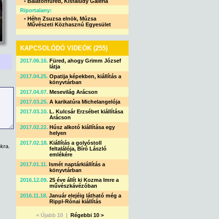
•
Balatonfüred, Kisfaludy Galéria
Riportalany:
•
Héhn Zsuzsa elnök, Múzsa
Művészeti Közhasznú Egyesület
KAPCSOLÓDÓ VIDEÓK (255)
2017.06.16.
Füred, ahogy Grimm József
látja
2017.04.25.
Opatija képekben, kiállítás a
könyvtárban
2017.04.07.
Mesevilág Arácson
2017.03.25.
A karikatúra Michelangelója
2017.03.10.
L. Kulcsár Erzsébet kiállítása
Arácson
2017.02.22.
Húsz alkotó kiállítása egy
helyen
2017.02.18.
Kiállítás a golyóstoll
kra.
feltalálója, Bíró László
emlékére
2017.01.11.
Ismét naptárkiállítás a
könyvtárban
2016.12.09.
25 éve állít ki Kozma Imre a
művészkávézóban
2016.11.18.
Január elejéig látható még a
Rippl-Rónai kiállítás
< Újabb 10 |
Régebbi 10 >