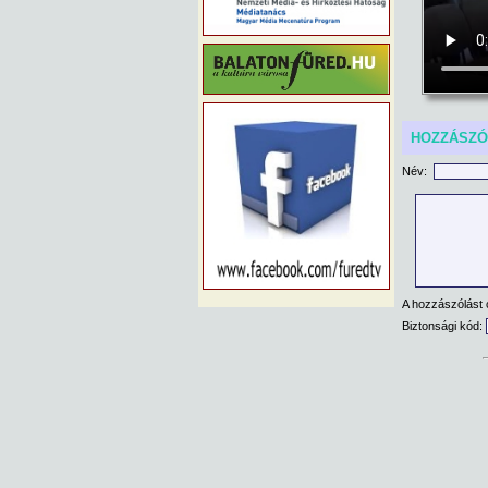
HOZZÁSZ
Név:
A hozzászólást 
Biztonsági kód: