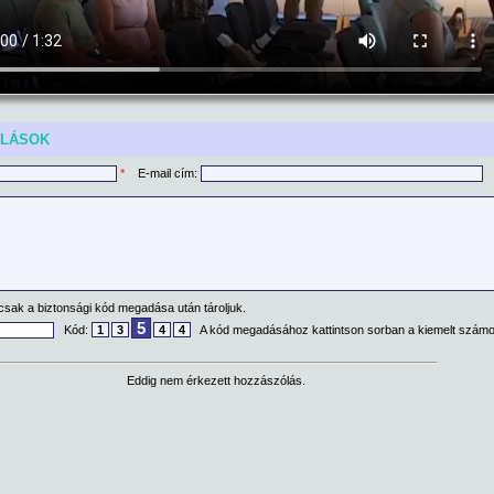
ÓLÁSOK
*
E-mail cím:
csak a biztonsági kód megadása után tároljuk.
5
Kód:
1
3
4
4
A kód megadásához kattintson sorban a kiemelt számo
Eddig nem érkezett hozzászólás.