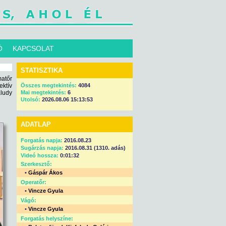
Ó
KAPCSOLAT
STATISZTIKA
atőr
ektív
Összes megtekintés:
4084
aludy
Mai megtekintés:
6
Utolsó:
2026.08.06 15:13:53
ADATLAP
Forgatás napja:
2016.08.23
Sugárzás napja:
2016.08.31 (1310. adás)
Videó hossza:
0:01:32
Szerkesztő:
•
Gáspár Ákos
Operatőr:
•
Vincze Gyula
Vágó:
•
Vincze Gyula
Forgatás helyszíne: