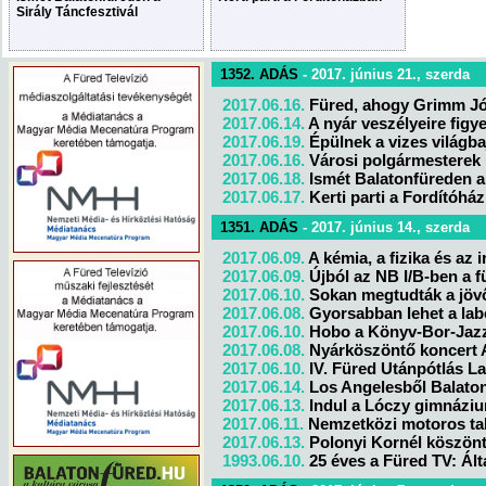
Sirály Táncfesztivál
1352. ADÁS
- 2017. június 21., szerda
2017.06.16.
Füred, ahogy Grimm Józ
2017.06.14.
A nyár veszélyeire figy
2017.06.19.
Épülnek a vizes világba
2017.06.16.
Városi polgármesterek
2017.06.18.
Ismét Balatonfüreden a 
2017.06.17.
Kerti parti a Fordítóhá
1351. ADÁS
- 2017. június 14., szerda
2017.06.09.
A kémia, a fizika és az 
2017.06.09.
Újból az NB I/B-ben a f
2017.06.10.
Sokan megtudták a jöv
2017.06.08.
Gyorsabban lehet a lab
2017.06.10.
Hobo a Könyv-Bor-Jazz
2017.06.08.
Nyárköszöntő koncert 
2017.06.10.
IV. Füred Utánpótlás 
2017.06.14.
Los Angelesből Balaton
2017.06.13.
Indul a Lóczy gimnáziu
2017.06.11.
Nemzetközi motoros ta
2017.06.13.
Polonyi Kornél köszön
1993.06.10.
25 éves a Füred TV: Ált