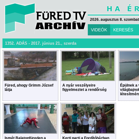
2026. augusztus 8. szombat 
VIDEÓK
KERESÉS
1352. ADÁS - 2017. június 21., szerda
Füred, ahogy Grimm József
A nyár veszélyeire
Épülnek a 
látja
figyelmeztet a rendőrség
világbajno
létesítmén
Ismét Balatonfüreden a
Kerti parti a Fordítóházban