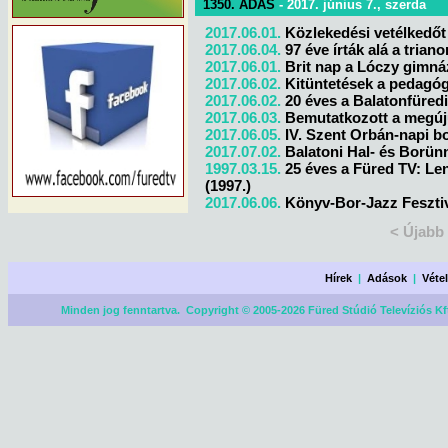
1350. ADÁS
- 2017. június 7., szerda
2017.06.01.
Közlekedési vetélkedőt 
2017.06.04.
97 éve írták alá a trian
2017.06.01.
Brit nap a Lóczy gimn
2017.06.02.
Kitüntetések a pedag
2017.06.02.
20 éves a Balatonfüred
2017.06.03.
Bemutatkozott a megújult
2017.06.05.
IV. Szent Orbán-napi b
2017.07.02.
Balatoni Hal- és Borün
1997.03.15.
25 éves a Füred TV: Le
(1997.)
2017.06.06.
Könyv-Bor-Jazz Feszti
< Újabb
Hírek
|
Adások
|
Véte
Minden jog fenntartva. Copyright © 2005-2026 Füred Stúdió Televíziós Kf