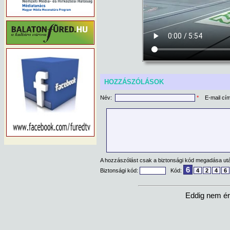
HOZZÁSZÓLÁSOK
Név:
*
E-mail cí
A hozzászólást csak a biztonsági kód megadása után
6
Biztonsági kód:
Kód:
4
2
4
6
Eddig nem ér