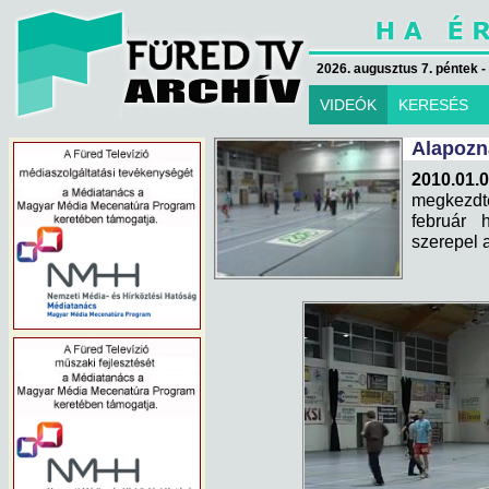
2026. augusztus 7. péntek -
VIDEÓK
KERESÉS
Alapozna
2010.01.
megkezdt
február 
szerepel 