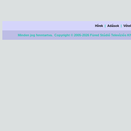
Hírek
|
Adások
|
Véte
Minden jog fenntartva. Copyright © 2005-2026 Füred Stúdió Televíziós Kf