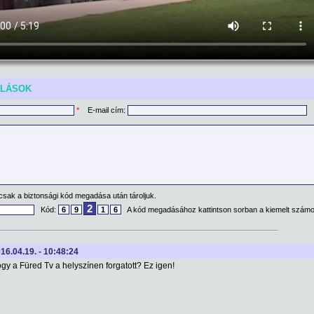
ÓLÁSOK
*
E-mail cím:
csak a biztonsági kód megadása után tároljuk.
2
Kód:
6
9
1
6
A kód megadásához kattintson sorban a kiemelt számo
016.04.19. - 10:48:24
ogy a Füred Tv a helyszínen forgatott? Ez igen!