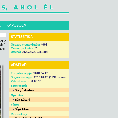
Ó
KAPCSOLAT
STATISZTIKA
ói a
újból
Összes megtekintés:
4003
pában
Mai megtekintés:
2
Utolsó:
2026.08.06 03:11:08
ADATLAP
Forgatás napja:
2016.04.17
Sugárzás napja:
2016.04.20 (1291. adás)
Videó hossza:
0:05:19
Szerkesztő:
•
Szegő András
Operatőr:
•
Bán László
Vágó:
•
Sági Tibor
Riportalany: