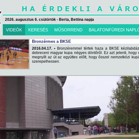
2026. augusztus 6. csütörtök - Berta, Bettina napja
VIDEÓK
KERESÉS
MŰSORREND
BALATONFÜREDI NAPL
Bronzérmes a BKSE
2016.04.17. •
Bronzéremmel tértek haza a BKSE kézilabdáz
debreceni magyar kupa négyes döntőről. Ez azt jelenti, hogy 
megnyílt az út az együttes előtt, hogy ősszel nemzetközi ku
szerepelhessen.