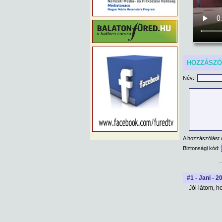
HOZZÁSZ
Név:
A hozzászólást 
Biztonsági kód:
#1 - Jani - 2
Jól látom, h