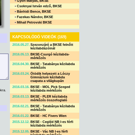
•
Győri Mátyás, BKSE
•
Csoknyai István edző, BKSE
•
Bánhidi Bence, BKSE
•
Fazekas Nándor, BKSE
•
Mihail Petrovski BKSE
KAPCSOLÓDÓ VIDEÓK (169)
2016.05.27.
Szezonzáró a BKSE felnőtt
kézilabdázóinál
2016.05.13.
BKSE-Csurgó kézilabda-
mérkőzés
2016.04.30.
BKSE - Tatabánya kézilabda
mérkőzés
2016.03.24.
Ötödik helyezett a Lóczy
Gimnázium kézilabda
csapata a világkupán
2016.03.16.
BKSE - MOL Pick Szeged
kra.
kézilabda mérkőzés
2016.03.13.
BKSE - PLER kézilabda
mérkőzés összefoglaló
2016.02.21.
BKSE - Tatabánya kézilabda
mérkőzés
2016.01.22.
BKSE - HC Fivers Wien
2015.12.12.
BKSE - Cegléd NB I-es férfi
kézilabda mérkőzés
2015.12.05.
BKSE - Vác NB I-es férfi