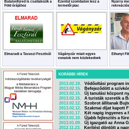
Balatonfüred is csatlakozik a
Ezentúl szombaton lesz a
Nyárra me
Föld órájához
termelői piac
rekreáció
Elmaradt a Tavaszi Fesztivál
Vágányzár miatt egyes
Elhunyt Fil
vonatok nem közlekednek
KORÁBBI HÍREK
2013.02.19.
Védőoltási program in
2013.02.15.
Befejeződött a szívkór
2013.02.15.
Új tanulási központ ny
2013.02.15.
A turisták szeretik a B
2013.02.12.
Szobrot állítanak Bujt
2013.02.12.
Szakmai díjat kapott F
2013.01.17.
Két napig ingyenes a 
2013.01.10.
Újabb fejlesztés a für
2013.01.09.
Új igazgató az Anna 
2012.11.23.
Kerítést döntött a nag