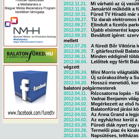
2012.11.21.
Mi várható az új vasú
2012.11.05.
Januártól működik a fü
2012.10.11.
Füred TV Híradó már 
2012.09.27.
Tíz darab elektromos 
2012.09.27.
Elindult a fizetős par
2012.09.27.
Újabb elsimerést kapo
2012.09.10.
Beváltott ígéret: szer
mellett
2012.07.29.
A füredi Bőr Viktória 
2012.06.20.
7. gitárfesztivál Bala
2012.06.11.
Minden eddiginél több
2012.06.04.
Lelőttek egy férfit Ba
végzett
2012.05.24.
Mini Morris világtalá
2012.05.10.
Új szórakozóhely a S
2012.04.20.
Hosszú menetidő, kors
balatoni polgármesterek
2012.04.11.
Rézcsatorna lopás - fü
2012.04.10.
Vadnai Benjamin világ
2012.04.02.
Megérkezett az első h
2012.04.02.
Balatonfüred járási kö
2012.04.02.
Az Anna Grand a legjo
2012.04.02.
Az egyházhoz kerül a
2012.03.28.
Füredi diák nyert egy
2012.03.26.
Termelői piac és kira
2012.03.15.
Napsütéses, teltháza