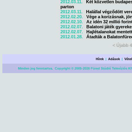
2012.03.11.
Két közvetlen budapes
parton
2012.03.11.
Halállal végződött v
2012.02.20.
Vége a korizásnak, jö
2012.02.10.
Az idén 32 millió fori
2012.02.07.
Balatoni játék gyerek
2012.02.07.
Hajlétalanokat mentet
2012.01.28.
Átadták a Balatonfüred
< Újabb 
Hírek
|
Adások
|
Véte
Minden jog fenntartva. Copyright © 2005-2026 Füred Stúdió Televíziós Kf